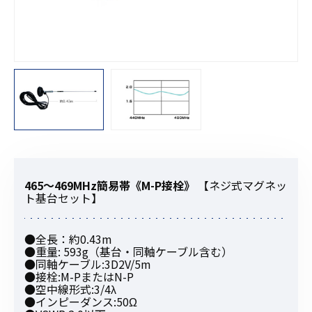
465〜469MHz簡易帯《M-P接栓》
【ネジ式マグネッ
ト基台セット】
●全長：約0.43m
●重量: 593g（基台・同軸ケーブル含む）
●同軸ケーブル:3D2V/5m
●接栓:M-PまたはN-P
●空中線形式:3/4λ
●インピーダンス:50Ω