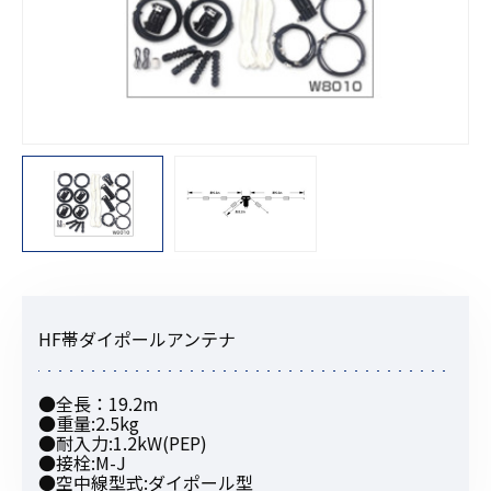
HF帯ダイポールアンテナ
●全長：19.2m
●重量:2.5kg
●耐入力:1.2kW(PEP)
●接栓:M-J
●空中線型式:ダイポール型