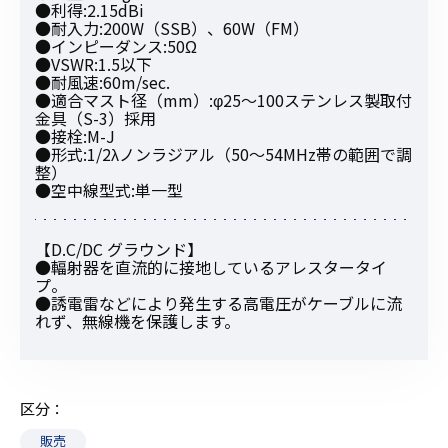
●利得:2.15dBi
●耐入力:200W（SSB）、60W（FM）
●インピーダンス:50Ω
●VSWR:1.5以下
●耐風速:60m/sec.
●適合マスト径（mm）:φ25〜100ステンレス製取付
金具（S-3）採用
●接栓:M-J
●形式:1/2λノンラジアル（50〜54MHz帯の範囲で調
整）
●空中線型式:単一型
【D.C/DC グラウンド】
●輻射器を直流的に接地しているアレスタータイ
プ。
●誘電雷などにより発生する高電圧がケーブルに流
れず、無線機を保護します。
区分
販売