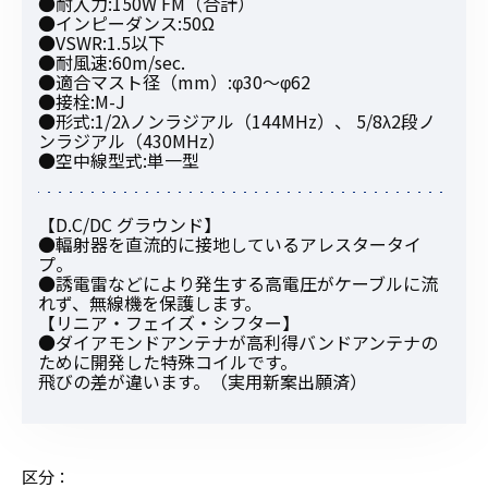
●耐入力:150W FM（合計）
●インピーダンス:50Ω
●VSWR:1.5以下
●耐風速:60m/sec.
●適合マスト径（mm）:φ30〜φ62
●接栓:M-J
●形式:1/2λノンラジアル（144MHz）、 5/8λ2段ノ
ンラジアル（430MHz）
●空中線型式:単一型
【D.C/DC グラウンド】
●輻射器を直流的に接地しているアレスタータイ
プ。
●誘電雷などにより発生する高電圧がケーブルに流
れず、無線機を保護します。
【リニア・フェイズ・シフター】
●ダイアモンドアンテナが高利得バンドアンテナの
ために開発した特殊コイルです。
飛びの差が違います。（実用新案出願済）
区分