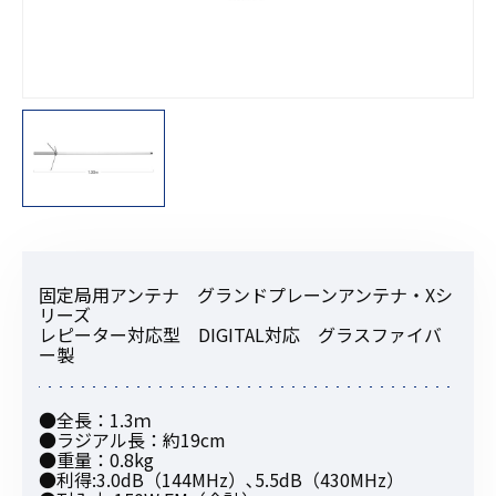
固定局用アンテナ グランドプレーンアンテナ・Xシ
リーズ
レピーター対応型 DIGITAL対応 グラスファイバ
ー製
●全長：1.3ｍ
●ラジアル長：約19cm
●重量：0.8kg
●利得:3.0dB（144MHz）､5.5dB（430MHz）