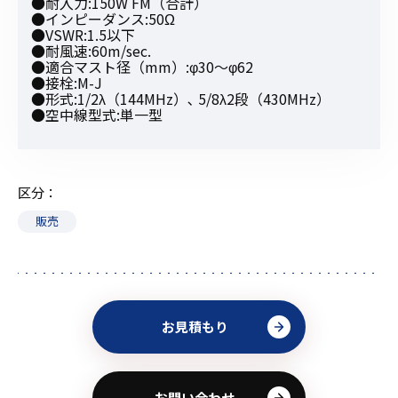
●耐入力:150W FM（合計）
●インピーダンス:50Ω
●VSWR:1.5以下
●耐風速:60m/sec.
●適合マスト径（mm）:φ30〜φ62
●接栓:M-J
●形式:1/2λ（144MHz）､ 5/8λ2段（430MHz）
●空中線型式:単一型
区分
販売
お見積もり
お問い合わせ