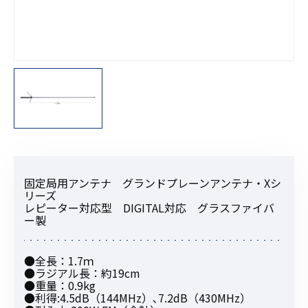
固定局用アンテナ グランドプレーンアンテナ・Xシ
リーズ
レピーター対応型 DIGITAL対応 グラスファイバ
ー製
●全長：1.7ｍ
●ラジアル長：約19cm
●重量：0.9kg
●利得:4.5dB（144MHz）､7.2dB（430MHz）