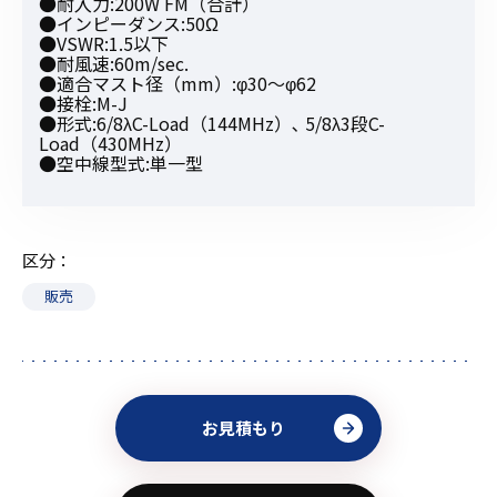
●耐入力:200W FM（合計）
●インピーダンス:50Ω
●VSWR:1.5以下
●耐風速:60m/sec.
●適合マスト径（mm）:φ30〜φ62
●接栓:M-J
●形式:6/8λC-Load（144MHz）､ 5/8λ3段C-
Load（430MHz）
●空中線型式:単一型
区分
販売
お見積もり