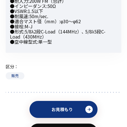
●耐入力:200W FM（合計）
●インピーダンス:50Ω
●VSWR:1.5以下
●耐風速:50m/sec.
●適合マスト径（mm）:φ30〜φ62
●接栓:M-J
●形式:5/8λ2段C-Load（144MHz）､ 5/8λ5段C-
Load（430MHz）
●空中線型式:単一型
区分
販売
お見積もり