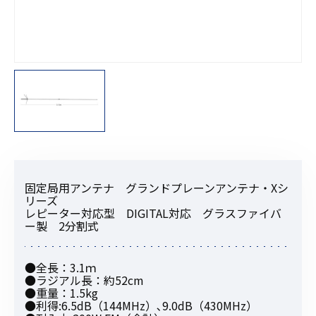
固定局用アンテナ グランドプレーンアンテナ・Xシ
リーズ
レピーター対応型 DIGITAL対応 グラスファイバ
ー製 2分割式
●全長：3.1ｍ
●ラジアル長：約52cm
●重量：1.5kg
●利得:6.5dB（144MHz）､9.0dB（430MHz）