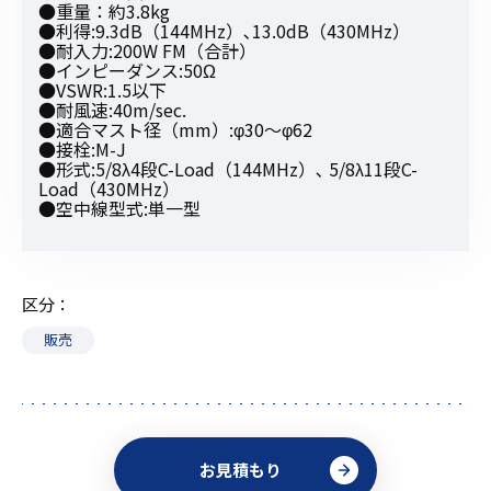
●重量：約3.8kg
●利得:9.3dB（144MHz）､13.0dB（430MHz）
●耐入力:200W FM（合計）
●インピーダンス:50Ω
●VSWR:1.5以下
●耐風速:40m/sec.
●適合マスト径（mm）:φ30〜φ62
●接栓:M-J
●形式:5/8λ4段C-Load（144MHz）､ 5/8λ11段C-
Load（430MHz）
●空中線型式:単一型
区分
販売
お見積もり