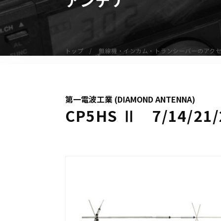
無線機
業務用無線機
デジタル無線機（登録局）
トップ
無線機・インカム・トランシーバーのアク
デジタル無線機（免許局）
特定小電力トランシーバー
IP無線機
第一電波工業 (DIAMOND ANTENNA)
受信機（レシーバー）
CP5HS Ⅱ 7/14/
アマチュア無線機
ガイドラジオ（ガイドシステム）
デジタル小電力コミュニティ無線
ネットワークシステム対応商品
オーダーコール
オーダーコール