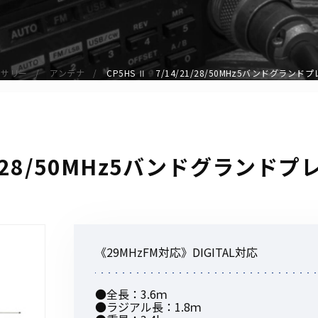
アクセサリー
イヤホンマイク
スピーカーマイク
セサリー
アンテナ
CP5HS Ⅱ 7/14/21/28/50MHz5バンドグラン
イヤホン
バッテリー
充電器・アダプター
アンテナ
21/28/50MHz5バンドグラン
ベルトクリップ
無線機ケース・カバー
中継機
ヘッドセット
《29MHzFM対応》DIGITAL対応
無線機収納・運搬ケース
その他アクセサリー
●全長：3.6ｍ
●ラジアル長：1.8ｍ