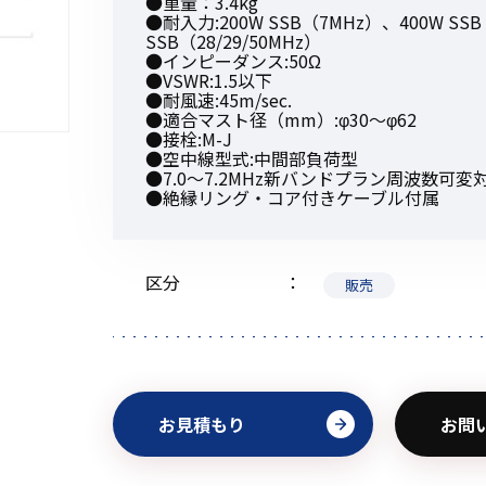
●重量：3.4kg
●耐入力:200W SSB（7MHz）、400W SSB
SSB（28/29/50MHz）
●インピーダンス:50Ω
●VSWR:1.5以下
●耐風速:45m/sec.
●適合マスト径（mm）:φ30〜φ62
初めてご利用の方
●接栓:M-J
●空中線型式:中間部負荷型
●7.0～7.2MHz新バンドプラン周波数可変
●絶縁リング・コア付きケーブル付属
金額から探す
区分
販売
販売商品から探す
お見積もり
お問