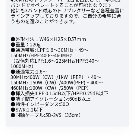
バンドでオペレートすることが可能となります。
他にも3バンド対応のトリプレクサーなど各種豊富に
ラインアップしておりますので、ご自分の希望に合
うものを選ぶことができます。
●外形寸法：W46×H25×D57ｍｍ
●重量：220g
●通過帯域: LPF:1.6〜30MHz・49〜
150MHz/HPF:400〜460MHz
（受信対応LPF:1.6〜225MHz/HPF:340〜
1000MHz）
●通過電力:1.6〜
30MHz:400W（CW）/1kW（PEP）・49〜
150MHz:150W（CW）/400W(PEP)・400〜
460MHz:100W（CW）/250W（PEP）
●挿入損失:LPF:0.15dB以下/HPF:0.25dB以下
●端子間アイソレーション:60dB以上
●特性インピーダンス:50Ω
●SWR:1.2以下
●同軸ケーブル:5D-2VS（35cm）