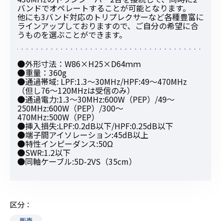
バンドでオペレートすることが可能となります。
他にも3バンド対応のトリプレクサーなど各種豊富に
ラインアップしておりますので、ご自分の希望に合
うものを選ぶことができます。
●外形寸法：W86×H25×D64ｍｍ
●重量：360g
●通過帯域: LPF:1.3〜30MHz/HPF:49〜470MHz
（但し76〜120MHzは受信のみ）
●通過電力:1.3〜30MHz:600W（PEP）/49〜
250MHz:600W（PEP）/300〜
470MHz:500W（PEP）
●挿入損失:LPF:0.2dB以下/HPF:0.25dB以下
●端子間アイソレーション:45dB以上
●特性インピーダンス:50Ω
●SWR:1.2以下
●同軸ケーブル:5D-2VS（35cm）
区分
販売