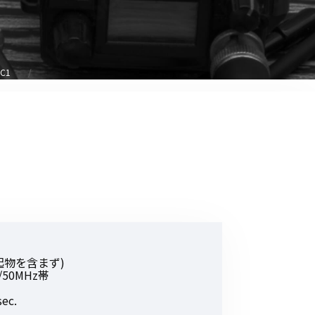
音響関連商品
ポータブルワイヤレスアンプ
その他音響関連商品
DC1
防犯カメラ
カメラ
ドライブレコーダー
レコーダー
その他関連商品
(突起物を含まず)
その他取扱商品
)/50MHz帯
DCDCコンバーター/直流安定
ec.
化電源
.