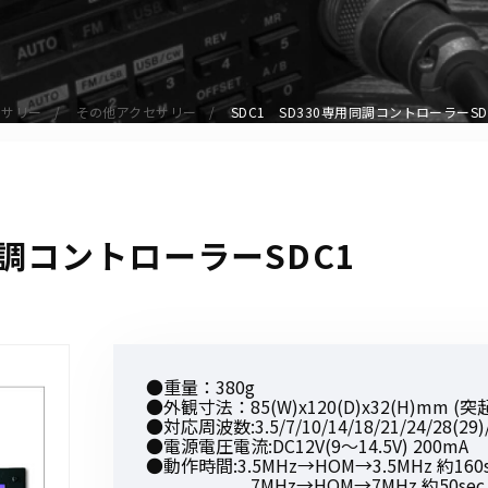
アクセサリー
イヤホンマイク
スピーカーマイク
セサリー
その他アクセサリー
SDC1 SD330専用同調コントローラーS
イヤホン
バッテリー
充電器・アダプター
アンテナ
用同調コントローラーSDC1
ベルトクリップ
無線機ケース・カバー
中継機
ヘッドセット
●重量：380g
無線機収納・運搬ケース
●外観寸法：85(W)x120(D)x32(H)mm 
その他アクセサリー
●対応周波数:3.5/7/10/14/18/21/24/28(29
●電源電圧電流:DC12V(9～14.5V) 200mA
●動作時間:3.5MHz→HOM→3.5MHz 約160s
7MHz→HOM→7MHz 約50sec