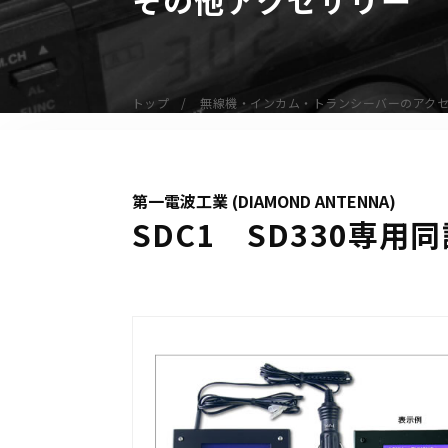
無線機
業務用無線機
デジタル無線機（登録局）
トップ
無線機・インカム・トランシーバーのアク
デジタル無線機（免許局）
特定小電力トランシーバー
IP無線機
第一電波工業 (DIAMOND ANTENNA)
受信機（レシーバー）
SDC1 SD330専
アマチュア無線機
ガイドラジオ（ガイドシステム）
デジタル小電力コミュニティ無線
ネットワークシステム対応商品
オーダーコール
オーダーコール