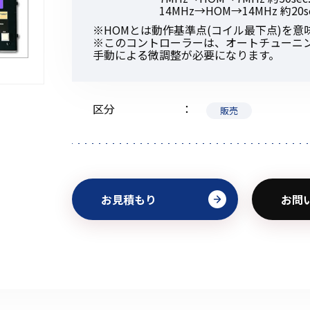
14MHz→HOM→14MHz 約20se
※HOMとは動作基準点(コイル最下点)を意
※このコントローラーは、オートチューニ
手動による微調整が必要になります。
初めてご利用の方
区分
販売
金額から探す
販売商品から探す
お見積もり
お問