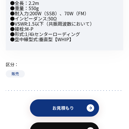
●全長：2.2m
●重量：550g
●耐入力:200W（SSB）、70W（FM）
●インピーダンス:50Ω
●VSWR:1.5以下（共振周波数において）
●接栓:M-P
●形式:1/4λセンターローディング
●空中線型式:垂直型【WHIP】
区分
販売
お見積もり