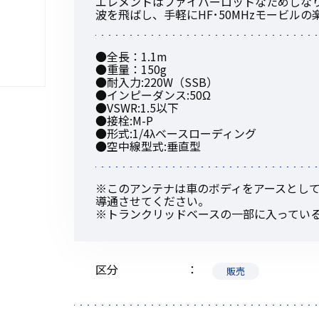
エレメントはファイバーロットなためしな
波を飛ばし、手軽にHF･50MHzモービル
●全長：1.1m
●重量：150g
●耐入力:220W（SSB）
初めてご利用の方
●インピーダンス:50Ω
●VSWR:1.5以下
●接栓:M-P
●形式:1/4λベースローディング
金額から探す
●空中線型式:垂直型
※このアンテナは車のボディをアースとし
販売商品から探す
導通させてください。
※トランクリッドベースの一部に入ってい
区分
販売