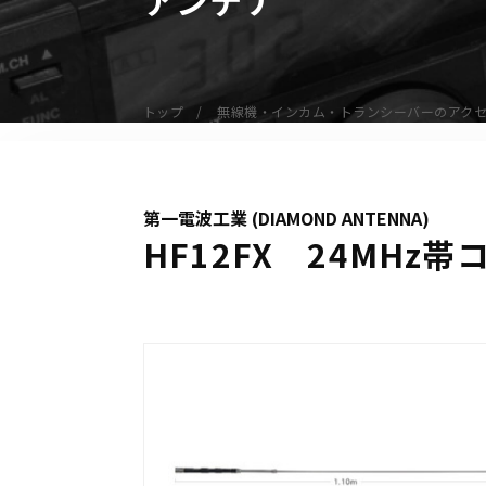
無線機
業務用無線機
デジタル無線機（登録局）
トップ
無線機・インカム・トランシーバーのアク
デジタル無線機（免許局）
特定小電力トランシーバー
IP無線機
第一電波工業 (DIAMOND ANTENNA)
受信機（レシーバー）
HF12FX 24MH
アマチュア無線機
ガイドラジオ（ガイドシステム）
デジタル小電力コミュニティ無線
ネットワークシステム対応商品
オーダーコール
オーダーコール