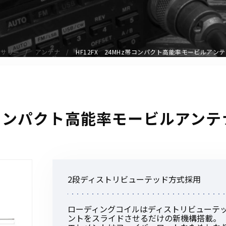
アクセサリー
イヤホンマイク
スピーカーマイク
セサリー
アンテナ
HF12FX 24MHz帯コンパクト高能率モービルアン
イヤホン
バッテリー
充電器・アダプター
アンテナ
z帯コンパクト高能率モービルアンテ
ベルトクリップ
無線機ケース・カバー
中継機
ヘッドセット
2段ディストリビューテッド方式採用
無線機収納・運搬ケース
その他アクセサリー
ローディングコイルはディストリビューテ
ントをスライドさせるだけの新機構搭載。