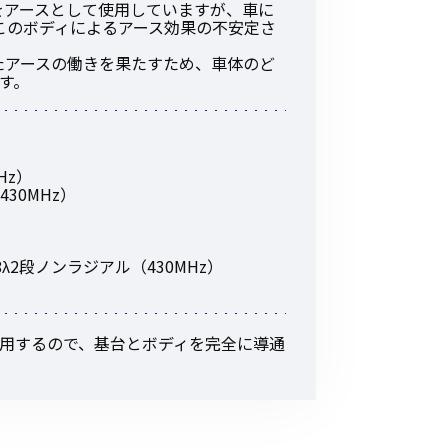
をアースとして使用していますが、車に
その他の商品
このボディによるアース効果の不安定さ
たアースの働きを果たすため、車体のど
す。
MHz）
（430MHz）
業界使用例から探す
/8λ2段ノンラジアル（430MHz）
て使用するので、基台とボディを完全に導通