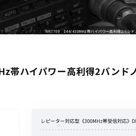
アクセサリー
イヤホンマイク
スピーカーマイク
セサリー
アンテナ
NR7700 144/430MHz帯ハイパワー高利得2
イヤホン
バッテリー
充電器・アダプター
アンテナ
30MHz帯ハイパワー高利得2バン
ベルトクリップ
無線機ケース・カバー
中継機
ヘッドセット
無線機収納・運搬ケース
その他アクセサリー
レピーター対応型《300MHz帯受信対応》DIG