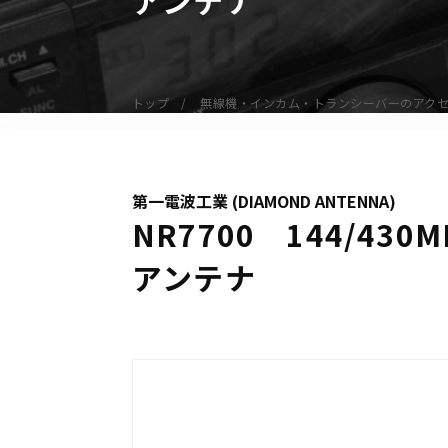
無線機
業務用無線機
デジタル無線機（登録局）
トップ
無線機・インカム・トランシーバーのアク
デジタル無線機（免許局）
特定小電力トランシーバー
IP無線機
第一電波工業 (DIAMOND ANTENNA)
受信機（レシーバー）
NR7700 144/4
アマチュア無線機
アンテナ
ガイドラジオ（ガイドシステム）
デジタル小電力コミュニティ無線
ネットワークシステム対応商品
オーダーコール
オーダーコール