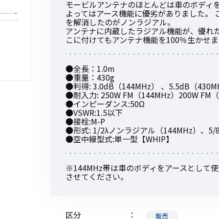
モービルアンテナのほとんどは車のボディ
よってはアース機能に優劣がありました。 
を解消したのがノンラジアル。
アンテナに内蔵したラジアル機能が、優れ
こに付けてもアンテナ機能を100％生かせま
初めてご利用の方
●全長：1.0m
●重量：430g
●利得: 3.0dB（144MHz） 、5.5dB（430
●耐入力: 250W FM（144MHz）200W FM
金額から探す
●インピーダンス:50Ω
●VSWR:1.5以下
●接栓:M-P
●形式: 1/2λノンラジアル（144MHz）、5
販売商品から探す
●空中線型式:単一型【WHIP】
※144MHz帯は車のボディをアースとし
させてください。
区分
販売