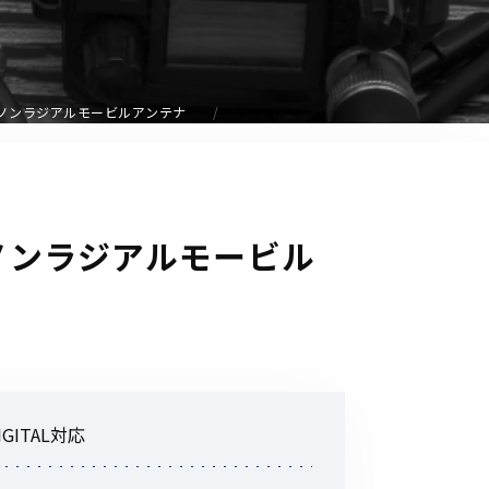
音響関連商品
ポータブルワイヤレスアンプ
その他音響関連商品
バンドノンラジアルモービルアンテナ
防犯カメラ
カメラ
ドノンラジアルモービル
ドライブレコーダー
レコーダー
その他関連商品
その他取扱商品
ITAL対応
DCDCコンバーター/直流安定
化電源