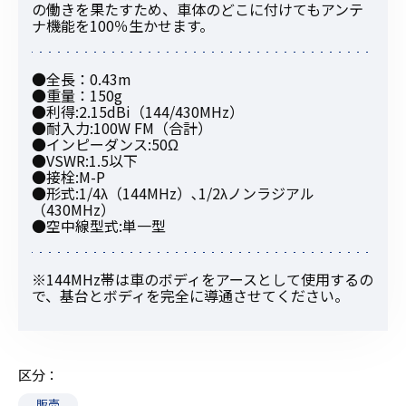
の働きを果たすため、車体のどこに付けてもアンテ
ナ機能を100％生かせます。
●全長：0.43m
●重量：150g
●利得:2.15dBi（144/430MHz）
●耐入力:100W FM（合計）
●インピーダンス:50Ω
●VSWR:1.5以下
●接栓:M-P
●形式:1/4λ（144MHz）､1/2λノンラジアル
（430MHz）
●空中線型式:単一型
※144MHz帯は車のボディをアースとして使用するの
で、基台とボディを完全に導通させてください。
区分
販売