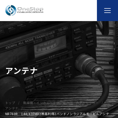
アンテナ
トップ
無線機・インカム・トランシーバーのアクセサリー
アンテナ
NR760R 144/430MHz帯高利得2バンドノンラジアルモービルアンテ