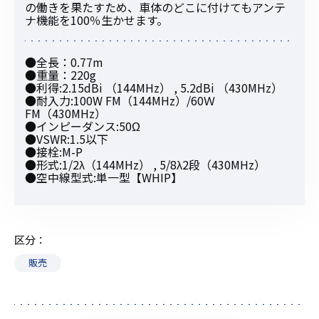
の働きを果たすため、車体のどこに付けてもアンテ
ナ機能を100％生かせます。
●全長：0.77m
●重量：220g
●利得:2.15dBi （144MHz） , 5.2dBi （430MHz）
●耐入力:100W FM（144MHz）/60Ｗ
FM（430MHz）
●インピーダンス:50Ω
●VSWR:1.5以下
●接栓:M-P
●形式:1/2λ（144MHz） , 5/8λ2段（430MHz）
●空中線型式:単一型【WHIP】
区分
販売