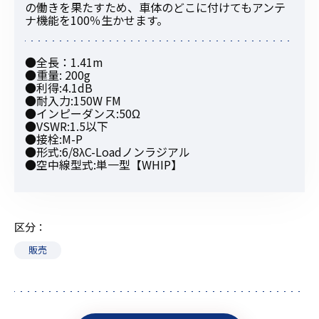
の働きを果たすため、車体のどこに付けてもアンテ
ナ機能を100％生かせます。
●全長：1.41m
●重量: 200g
●利得:4.1dB
●耐入力:150W FM
●インピーダンス:50Ω
●VSWR:1.5以下
●接栓:M-P
●形式:6/8λC-Loadノンラジアル
●空中線型式:単一型【WHIP】
区分
販売