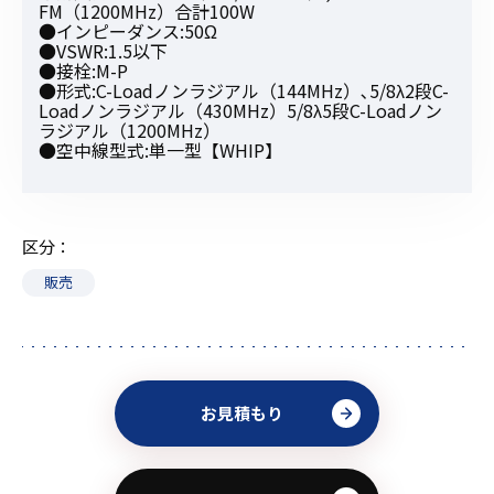
FM（1200MHz）合計100W
●インピーダンス:50Ω
●VSWR:1.5以下
●接栓:M-P
●形式:C-Loadノンラジアル（144MHz）､5/8λ2段C-
Loadノンラジアル（430MHz）5/8λ5段C-Loadノン
ラジアル（1200MHz）
●空中線型式:単一型【WHIP】
区分
販売
お見積もり