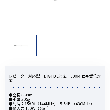
レピーター対応型 DIGITAL対応 300MHz帯受信対
応
●全長:0.99m
●重量:305g
●利得:2.15dBi（144MHz）､5.5dBi（430MHz）
●耐入力:150W（合計）