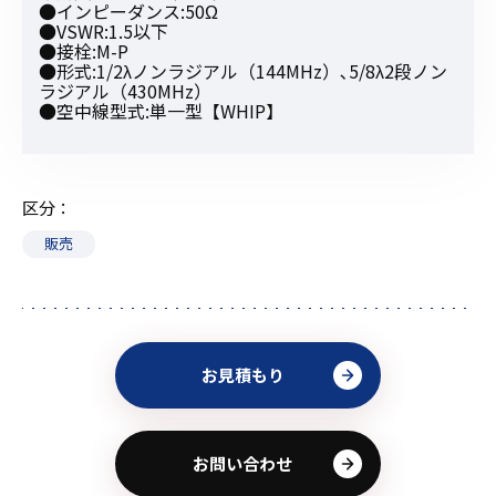
●インピーダンス:50Ω
●VSWR:1.5以下
●接栓:M-P
●形式:1/2λノンラジアル（144MHz）､5/8λ2段ノン
ラジアル（430MHz）
●空中線型式:単一型【WHIP】
区分
販売
お見積もり
お問い合わせ