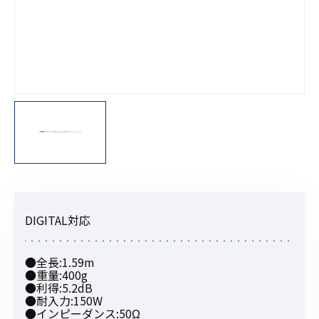
DIGITAL対応
●全長:1.59m
●重量:400g
●利得:5.2dB
●耐入力:150W
●インピーダンス:50Ω