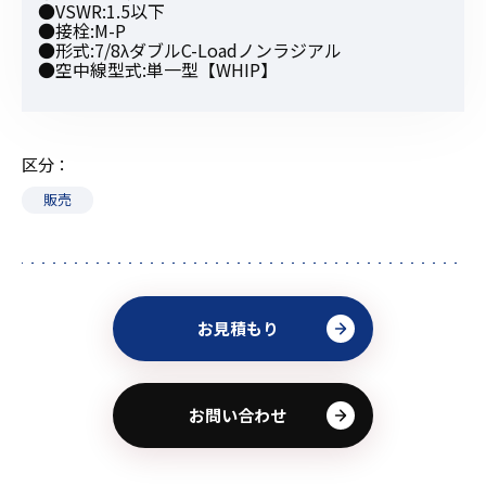
●VSWR:1.5以下
●接栓:M-P
●形式:7/8λダブルC-Loadノンラジアル
●空中線型式:単一型【WHIP】
区分
販売
お見積もり
お問い合わせ