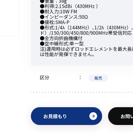
●重量：38g
●利得:2.15dBi（430MHz ）
●耐入力:10W FM
●インピーダンス:50Ω
●接栓:SMA-P
●形式:1/4λ（144MHz）､1/2λ（430MHz
ド）/150/300/450/800/900MHz帯受信対応
初めてご利用の方
●全方向折曲機構付
●空中線形式:単一型
注)運用時は必ずロッドエレメントを最大
は性能が発揮できません。
金額から探す
区分
販売
販売商品から探す
お見積もり
お問