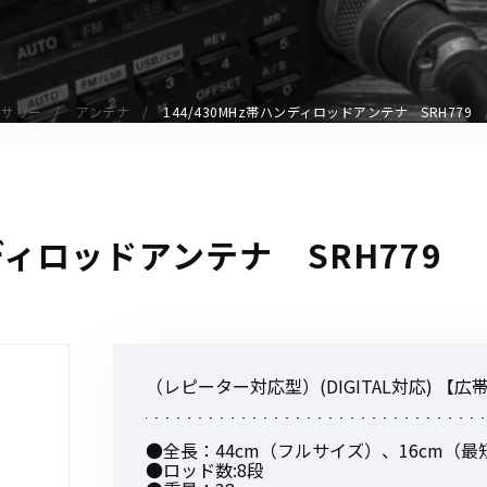
アクセサリー
イヤホンマイク
スピーカーマイク
セサリー
アンテナ
144/430MHz帯ハンディロッドアンテナ SRH779
イヤホン
バッテリー
充電器・アダプター
アンテナ
ンディロッドアンテナ SRH779
ベルトクリップ
無線機ケース・カバー
中継機
ヘッドセット
（レピーター対応型）(DIGITAL対応) 【
無線機収納・運搬ケース
その他アクセサリー
●全長：44cm（フルサイズ）、16cm（
●ロッド数:8段