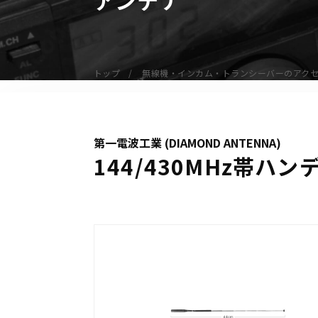
無線機
業務用無線機
デジタル無線機（登録局）
トップ
無線機・インカム・トランシーバーのアク
デジタル無線機（免許局）
特定小電力トランシーバー
IP無線機
第一電波工業 (DIAMOND ANTENNA)
受信機（レシーバー）
144/430MHz帯ハ
アマチュア無線機
ガイドラジオ（ガイドシステム）
デジタル小電力コミュニティ無線
ネットワークシステム対応商品
オーダーコール
オーダーコール