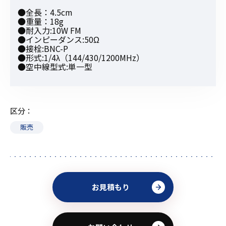
●全長：4.5cm
●重量：18g
●耐入力:10W FM
●インピーダンス:50Ω
●接栓:BNC-P
●形式:1/4λ（144/430/1200MHz）
●空中線型式:単一型
区分
販売
お見積もり