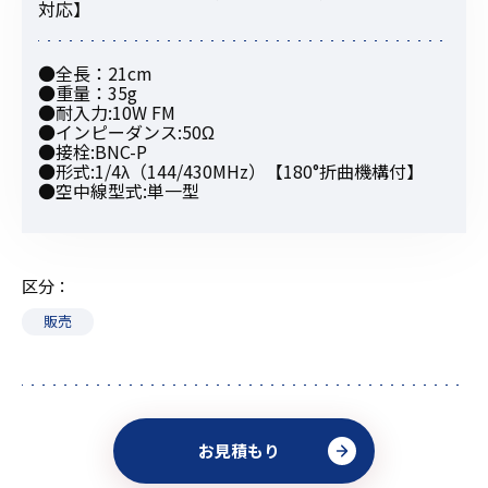
対応】
●全長：21cm
●重量：35g
●耐入力:10W FM
●インピーダンス:50Ω
●接栓:BNC-P
●形式:1/4λ（144/430MHz）【180°折曲機構付】
●空中線型式:単一型
区分
販売
お見積もり