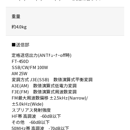
重量
約4.0kg
■送信部
定格送信出力(ANTﾁｭｰﾅｰoff時)
FT-450D
SSB/CW/FM 100W
AM 25W
変調方式 J3E(SSB) 数値演算式平衡変調
A3E(AM) 数値演算式低電力変調
F3E(FM) 数値演算式周波数変調
FM最大周波数偏移 ±2.5kHz(Narrow)/
±5.0kHz(Wide)
スプリアス発射強度
HF帯 高調波 -60dB以下
その他 -60dB以下
50MHz帯 高調波 -70dB以下