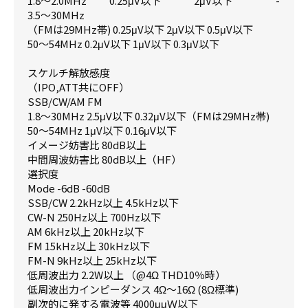
1.8～2.0MHz 0.25μV以下 2μV以下 -
3.5～30MHz
（FMは29MHz帯) 0.25μV以下 2μV以下 0.5μV以下
50～54MHz 0.2μV以下 1μV以下 0.3μV以下
スケルチ解放感度
（IPO,ATT共にOFF）
SSB/CW/AM FM
1.8～30MHz 2.5μV以下 0.32μV以下（FMは29MHz帯)
50～54MHz 1μV以下 0.16μV以下
イメージ妨害比 80dB以上
中間周波妨害比 80dB以上（HF）
選択度
Mode -6dB -60dB
SSB/CW 2.2kHz以上 4.5kHz以下
CW-N 250Hz以上 700Hz以下
AM 6kHz以上 20kHz以下
FM 15kHz以上 30kHz以下
FM-N 9kHz以上 25kHz以下
低周波出力 2.2W以上 （@4Ω THD10％時）
低周波出力インピーダンス 4Ω～16Ω (8Ω標準)
副次的に発する電波等 4000μμＷ以下