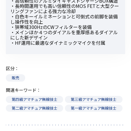
・高信頼性のアルミダイキャストシャーシBOX構造
・長時間運用でも高い信頼性のMOS FETと大型クー
リングファンによる強力な冷却
・白色キーイルミネーションと可倒式の前脚を装備
し操作性を向上
・狭帯域300HzのCWフィルターを装備
・メインほか４つのダイアルを重厚感あるダイアル
にした新デザイン
・HF運用に最適なダイナミックマイクを付属
区分
販売
関連キーワード
第四級アマチュア無線技士
第三級アマチュア無線技士
第二級アマチュア無線技士
第一級アマチュア無線技士