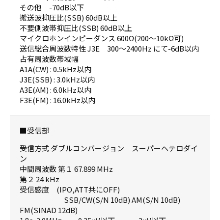
その他 -70dB以下
搬送波抑圧比(SSB) 60dB以上
不要側波帯抑圧比(SSB) 60dB以上
マイクロホンインピーダンス 600Ω(200～10kΩ可)
送信総合周波数特性 J3E 300～2400Hz にて-6dB以内
占有周波数帯域幅
A1A(CW) : 0.5kHz以内
J3E(SSB) : 3.0kHz以内
A3E(AM) : 6.0kHz以内
F3E(FM) : 16.0kHz以内
■受信部
受信方式 ダブルコンバージョン スーパーヘテロダイ
ン
中間周波数 第１ 67.899 MHz
第２ 24 kHz
受信感度 (IPO,ATT共にOFF)
SSB/CW(S/N 10dB) AM(S/N 10dB)
FM(SINAD 12dB)