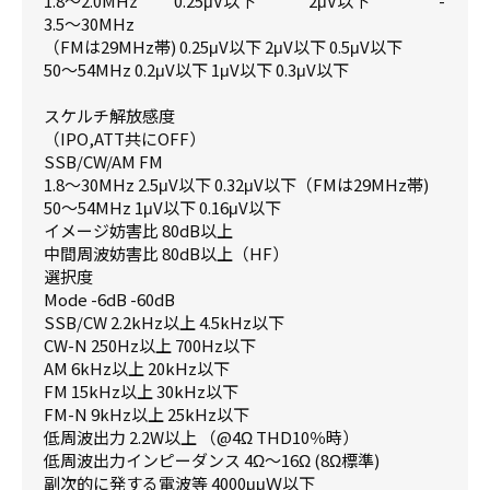
1.8～2.0MHz 0.25μV以下 2μV以下 -
3.5～30MHz
（FMは29MHz帯) 0.25μV以下 2μV以下 0.5μV以下
50～54MHz 0.2μV以下 1μV以下 0.3μV以下
スケルチ解放感度
（IPO,ATT共にOFF）
SSB/CW/AM FM
1.8～30MHz 2.5μV以下 0.32μV以下（FMは29MHz帯)
50～54MHz 1μV以下 0.16μV以下
イメージ妨害比 80dB以上
中間周波妨害比 80dB以上（HF）
選択度
Mode -6dB -60dB
SSB/CW 2.2kHz以上 4.5kHz以下
CW-N 250Hz以上 700Hz以下
AM 6kHz以上 20kHz以下
FM 15kHz以上 30kHz以下
FM-N 9kHz以上 25kHz以下
低周波出力 2.2W以上 （@4Ω THD10％時）
低周波出力インピーダンス 4Ω～16Ω (8Ω標準)
副次的に発する電波等 4000μμＷ以下