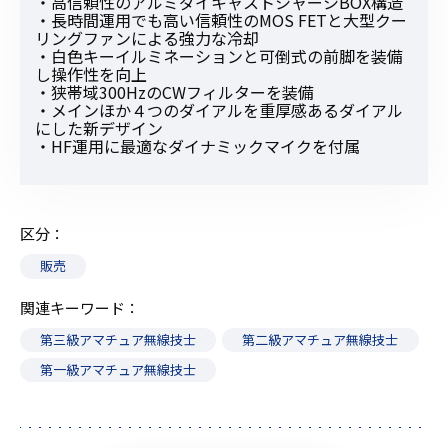
・高信頼性のアルミダイキャストシャーシBOX構造
・長時間運用でも高い信頼性のMOS FETと大型クー
リングファンによる強力な冷却
・白色キーイルミネーションと可倒式の前脚を装備
し操作性を向上
・狭帯域300HzのCWフィルターを装備
・メインほか４つのダイアルを重厚感あるダイアル
にした新デザイン
・HF運用に最適なダイナミックマイクを付属
区分
販売
関連キーワード
第三級アマチュア無線技士
第二級アマチュア無線技士
第一級アマチュア無線技士