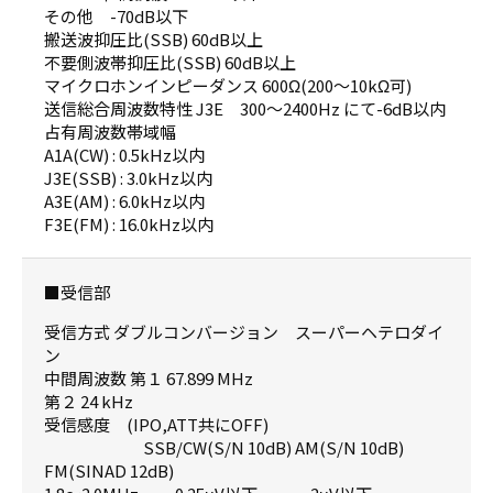
その他 -70dB以下
搬送波抑圧比(SSB) 60dB以上
不要側波帯抑圧比(SSB) 60dB以上
マイクロホンインピーダンス 600Ω(200～10kΩ可)
送信総合周波数特性 J3E 300～2400Hz にて-6dB以内
占有周波数帯域幅
A1A(CW) : 0.5kHz以内
J3E(SSB) : 3.0kHz以内
A3E(AM) : 6.0kHz以内
F3E(FM) : 16.0kHz以内
■受信部
受信方式 ダブルコンバージョン スーパーヘテロダイ
ン
中間周波数 第１ 67.899 MHz
第２ 24 kHz
受信感度 (IPO,ATT共にOFF)
SSB/CW(S/N 10dB) AM(S/N 10dB)
FM(SINAD 12dB)