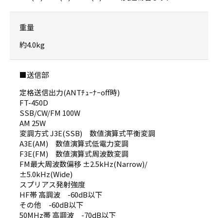
重量
約4.0kg
■送信部
定格送信出力(ANTﾁｭｰﾅｰoff時)
FT-450D
SSB/CW/FM 100W
AM 25W
変調方式 J3E(SSB) 数値演算式平衡変調
A3E(AM) 数値演算式低電力変調
F3E(FM) 数値演算式周波数変調
FM最大周波数偏移 ±2.5kHz(Narrow)/
±5.0kHz(Wide)
スプリアス発射強度
HF帯 高調波 -60dB以下
その他 -60dB以下
50MHz帯 高調波 -70dB以下