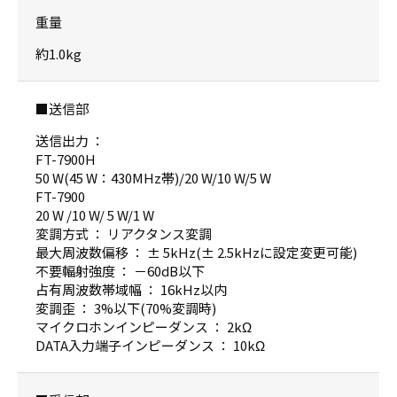
重量
約1.0kg
■送信部
送信出力 ：
FT-7900H
50 W(45 W：430MHz帯)/20 W/10 W/5 W
FT-7900
20 W /10 W/ 5 W/1 W
変調方式 ： リアクタンス変調
最大周波数偏移 ： ± 5kHz(± 2.5kHzに設定変更可能)
不要輻射強度 ： －60dB以下
占有周波数帯域幅 ： 16kHz以内
変調歪 ： 3%以下(70%変調時)
マイクロホンインピーダンス ： 2kΩ
DATA入力端子インピーダンス ： 10kΩ