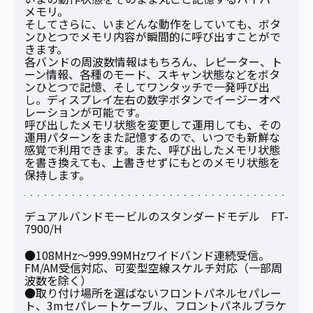
メモリ。
そしてさらに、いまどんな動作をしていても、ボタ
ンひとつでメモリ内容が瞬間的に呼び出すことがで
きます。
各バンドの周波数情報はもちろん、レピーター、ト
ーン情報、各種のモード、スキャン状態などをボタ
ンひとつで記憶、そしてワンタッチで一発呼び出
し。ディスプレイ左右の数字ボタンでイージーオペ
レーションが可能です。
呼び出したメモリ状態を変更して運用しても、その
運用パターンをまた記憶するので、いつでも新鮮な
感覚で利用できます。また、呼び出したメモリ状態
を書き換えても、上書きせずにもとのメモリ状態を
保持します。
デュアルバンドモービルのスタンダードモデル FT-
7900/H
●108MHz～999.99MHzワイドバンド連続受信。
FM/AM受信対応、可変型空線スケルチ対応（一部周
波数を除く）
●取り付け場所を選ばないフロントパネルセパレー
ト、3mセパレートケーブル、フロントパネルブラケ