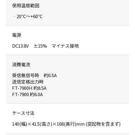
使用温度範囲
‐20℃〜+60℃
電源
DC13.8V ±15% マイナス接地
消費電流
受信無信号時 約0.5A
送信定格出力時
FT-7900H 約8.5A
FT-7900 約6.0A
ケース寸法
140(幅)×41.5(高さ)×168(奥行)mm (突起物を含まず)