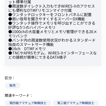
ット標準付属
●周波数ダイレクト入力もできWiRES-IIのアクセス
にも便利なDTMFリモコンマイク付属
●ワンタッチロックキーをフロントパネルに配置
●弱い信号を聞きやすくするスーパーDX機能
●ワンタッチ操作でメモリを呼び出すことができる
好評な5つのハイパーメモリ
●1000chの大容量メモリとメモリ管理ができる20メ
モリバンク
●バンド内の周波数使用状況がわかるスタンダード
独自のスマートサーチ機能
●16ch DTMFメモリ
●TNCやAPRSモデム、WiRES-IIインターフェースな
どの接続が簡単にできるDATA端子
区分
販売
関連キーワード
第四級アマチュア無線技士
第三級アマチュア無線技士