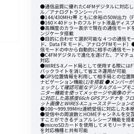
●通信品質に優れたC4FMデジタルに対応した1
ル／アナログトランシーバー
●144/430MHz帯 ともに余裕の50W出力（FT
●160×40ドットのフルドット液晶ディス
●高輝度のカラー表示で現在の通信モード
ンジケータ搭載
初めてご利用の方
●目的に合わせて選択可能な４つの通信モードを用
ド、Data FR モード、アナログFMモー
信モードの中から自動的に相手の通信モード
●C4FMデジタルで進化を遂げた、アマチュア
金額から探す
対応
●WIRES-Xノード局として使用する際にはFTM
バックライトを消して省エネ運用が可能
●GPS位置情報を利用して相手局との位置
販売商品から探す
ナビゲーション機能(
1)を搭載 ●メンバ
ェックして確認可能なデジタルグループモニ
ニター機能を使ってメッセージや画像のデー
に対応した高感度66ch GPSアンテナを 
ット画像とWIRES-Xニュースステーション
●108～999.99MHz連続受信に対応し
●受信中の周波数とHOMEチャンネルを交
すことができるデュアルレシーブ機能を搭載(
●microSDカードを使用してメモリーチ
を対応機種と共有可能