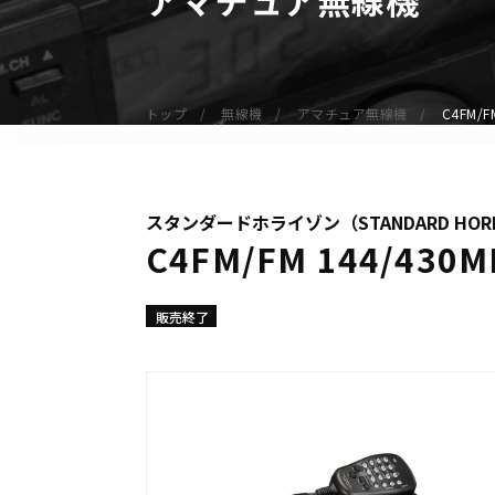
無線機
業務用無線機
デジタル無線機（登録局）
トップ
無線機
アマチュア無線機
C4FM/
デジタル無線機（免許局）
特定小電力トランシーバー
IP無線機
スタンダードホライゾン（STANDARD HOR
受信機（レシーバー）
C4FM/FM 144/4
アマチュア無線機
ガイドラジオ（ガイドシステム）
販売終了
デジタル小電力コミュニティ無線
ネットワークシステム対応商品
オーダーコール
オーダーコール