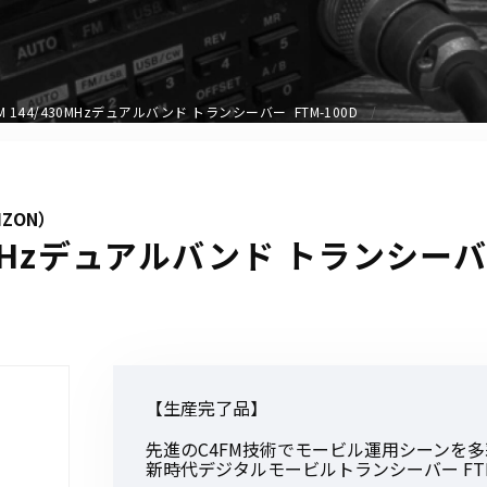
アクセサリー
イヤホンマイク
スピーカーマイク
FM 144/430MHzデュアルバンド トランシーバー FTM-100D
イヤホン
バッテリー
充電器・アダプター
IZON）
アンテナ
30MHzデュアルバンド トランシーバー
ベルトクリップ
無線機ケース・カバー
中継機
ヘッドセット
無線機収納・運搬ケース
【生産完了品】
その他アクセサリー
先進のC4FM技術でモービル運用シーンを
新時代デジタルモービルトランシーバー FTM-10