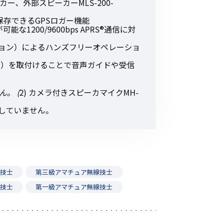
ー、外部スピーカーMLS-200-
保存できるGPSロガー機能
1200/9600bps APRS®通信に対
オプション）によるハンズフリーオペレーショ
ョン）を取付けることで音声ガイドや受信
。 (
2) カメラ付きスピーカマイクMH-
応していません。
線技士
第三級アマチュア無線技士
線技士
第一級アマチュア無線技士