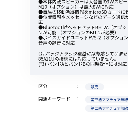
●本体内蔵スピーカーは大音量の3Ｗスピーカ
M10（オプション）は最大8Ｗに対応
●自局の移動軌跡情報をmicroSDカードに
●位置情報やメッセージなどのデータ通信が可能な
応
●Bluetooth®ヘッドセットBH-2A（
ンが可能 （オプションのBU-2が必要）
●ボイスガイドユニットFVS-2（オプシ
音声の録音に対応
(
1) バックトラック機能には対応していません
85A11Uの接続には対応していません。
(*3) バンドAとバンドBの同時受信には対
区分
販売
関連キーワード
第四級アマチュア無
第二級アマチュア無