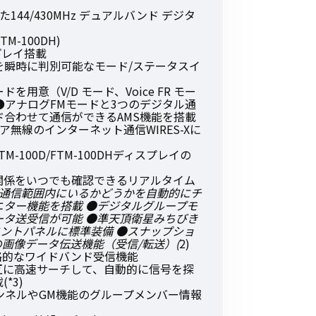
その他の商品
44/430MHz デュアルバンド デジタ
M-100DH)
プレイ搭載
を瞬時に判別可能なモード/ステータスイ
意（V/D モード、Voice FR モー
ド）●アナログFMモードと3つのデジタル通
合わせて通信ができるAMS機能を搭載
無線のインターネット通信WIRES-Xに
業界使用例から探す
-100D/FTM-100DHディスプレイの
関係をいつでも確認できるリアルタイム
ーが通信範囲内にいるかどうかを自動的にチ
ター機能を搭載 ●デジタルグループモ
タ送受信が可能 ●準天頂衛星みちびき
フロントパネルに標準装備 ●スナップショ
の画像データ伝送機能（受信/転送）(
2)
た本格的なワイドバンド受信機能
互に高速サーチして、自動的に信号を探
*3)
ャンネルやGM機能のグループメンバー情報