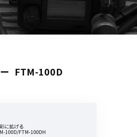
音響関連商品
ポータブルワイヤレスアンプ
その他音響関連商品
防犯カメラ
カメラ
 FTM-100D
ドライブレコーダー
レコーダー
その他関連商品
その他取扱商品
多彩に拡げる
DCDCコンバーター/直流安定
0D/FTM-100DH
化電源