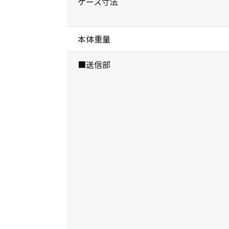
ケース寸法
本体重量
■送信部