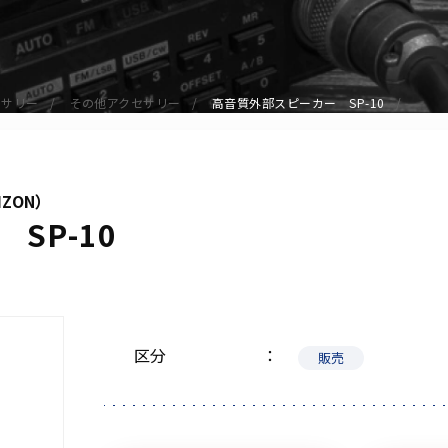
アクセサリー
イヤホンマイク
スピーカーマイク
セサリー
その他アクセサリー
高音質外部スピーカー SP-10
イヤホン
バッテリー
充電器・アダプター
IZON）
アンテナ
SP-10
ベルトクリップ
無線機ケース・カバー
中継機
ヘッドセット
区分
無線機収納・運搬ケース
販売
その他アクセサリー