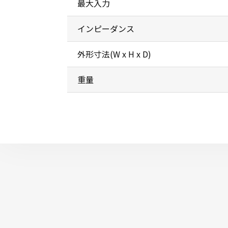
最大入力
インピーダンス
外形寸法(W x H x D)
重量