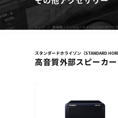
無線機
業務用無線機
デジタル無線機（登録局）
トップ
無線機・インカム・トランシーバーのアク
デジタル無線機（免許局）
特定小電力トランシーバー
IP無線機
スタンダードホライゾン（STANDARD HOR
受信機（レシーバー）
高音質外部スピーカー 
アマチュア無線機
ガイドラジオ（ガイドシステム）
デジタル小電力コミュニティ無線
ネットワークシステム対応商品
オーダーコール
オーダーコール