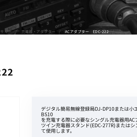
アクセサリー
イヤホンマイク
スピーカーマイク
セサリー
充電器・アダプター
ACアダプター EDC-222
イヤホン
バッテリー
充電器・アダプター
アンテナ
22
ベルトクリップ
無線機ケース・カバー
中継機
ヘッドセット
デジタル簡易無線登録局DJ-DP10または小
無線機収納・運搬ケース
BS10
その他アクセサリー
を充電する際に必要なシングル充電器用AC
ツイン充電器スタンド(EDC-277R)またはシ
て使用します。