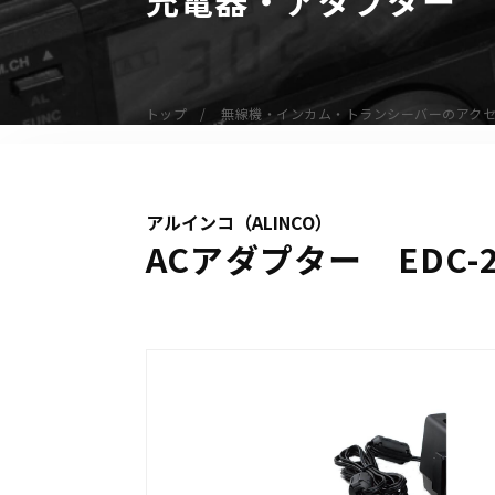
無線機
業務用無線機
デジタル無線機（登録局）
トップ
無線機・インカム・トランシーバーのアク
デジタル無線機（免許局）
特定小電力トランシーバー
IP無線機
アルインコ（ALINCO）
受信機（レシーバー）
ACアダプター EDC-2
アマチュア無線機
ガイドラジオ（ガイドシステム）
デジタル小電力コミュニティ無線
ネットワークシステム対応商品
オーダーコール
オーダーコール