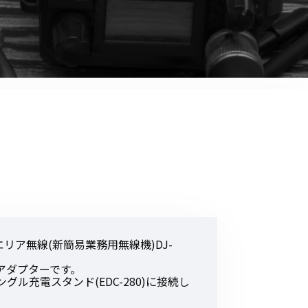
音響関連商品
ポータブルワイヤレスアンプ
その他音響関連商品
防犯カメラ
カメラ
ドライブレコーダー
レコーダー
その他関連商品
エリア無線(新簡易業務用無線機)DJ-
その他取扱商品
アダプターです。
ングル充電スタンド(EDC-280)に接続し
DCDCコンバーター/直流安定
化電源