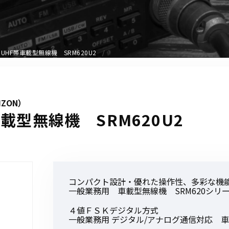
アクセサリー
イヤホンマイク
スピーカーマイク
UHF帯車載型無線機 SRM620U2
イヤホン
バッテリー
充電器・アダプター
IZON）
アンテナ
載型無線機 SRM620U2
ベルトクリップ
無線機ケース・カバー
中継機
ヘッドセット
コンパクト設計・優れた操作性、多彩な機
無線機収納・運搬ケース
一般業務用 車載型無線機 SRM620シリ
その他アクセサリー
４値ＦＳＫデジタル方式
一般業務用 デジタル/アナログ通信対応 