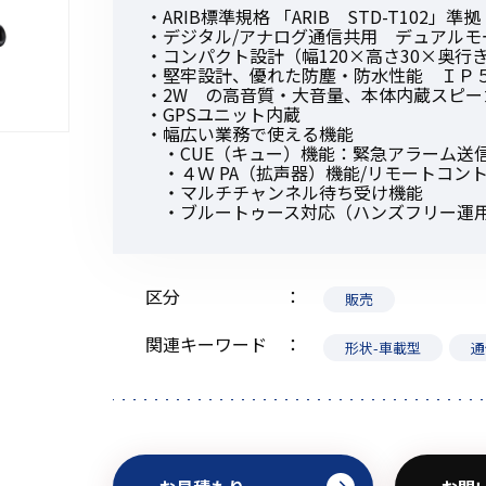
・ARIB標準規格 「ARIB STD-T102」準拠
・デジタル/アナログ通信共用 デュアルモ
・コンパクト設計（幅120×高さ30×奥行き
・堅牢設計、優れた防塵・防水性能 ＩＰ５
・2W の高音質・大音量、本体内蔵スピー
・GPSユニット内蔵
初めてご利用の方
・幅広い業務で使える機能
・CUE（キュー）機能：緊急アラーム送
・４Ｗ PA（拡声器）機能/リモートコン
・マルチチャンネル待ち受け機能
・ブルートゥース対応（ハンズフリー運
金額から探す
販売商品から探す
区分
販売
関連キーワード
形状-車載型
通