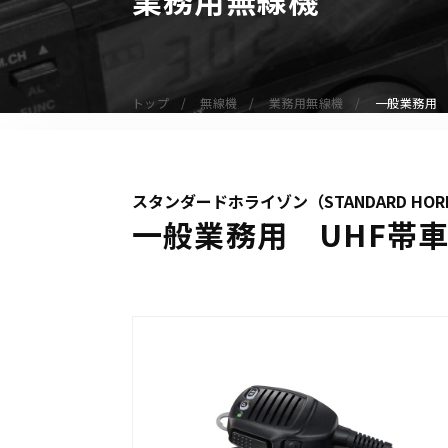
無線機
業務用無線機
デジタル無線機（登録局）
トップ
無線機
業務用無線機
一般業務用 
デジタル無線機（免許局）
特定小電力トランシーバー
IP無線機
スタンダードホライゾン（STANDARD HOR
受信機（レシーバー）
一般業務用 UHF帯車
アマチュア無線機
ガイドラジオ（ガイドシステム）
デジタル小電力コミュニティ無線
ネットワークシステム対応商品
オーダーコール
オーダーコール