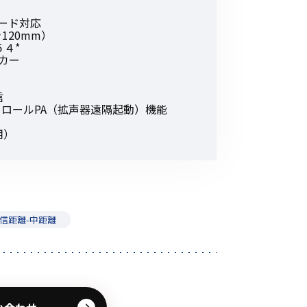
その他の商品
ード対応
120mm）
４*
カー
信
トロールPA（拡声器遠隔起動）機能
用）
業界使用例から探す
信距離-中距離