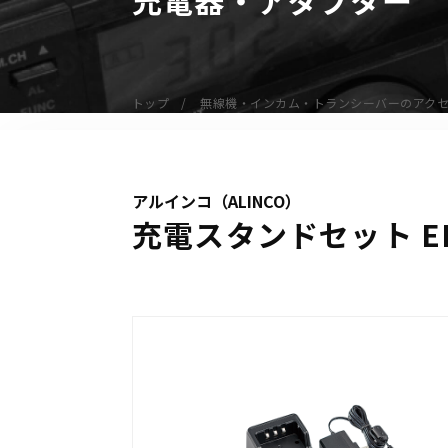
無線機
業務用無線機
デジタル無線機（登録局）
トップ
無線機・インカム・トランシーバーのアク
デジタル無線機（免許局）
特定小電力トランシーバー
IP無線機
アルインコ（ALINCO）
受信機（レシーバー）
充電スタンドセット ED
アマチュア無線機
ガイドラジオ（ガイドシステム）
デジタル小電力コミュニティ無線
ネットワークシステム対応商品
オーダーコール
オーダーコール