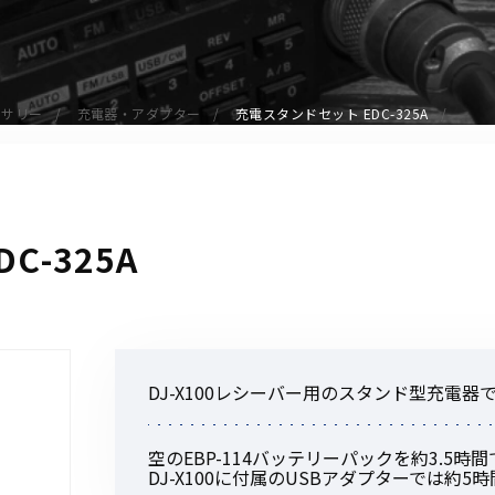
アクセサリー
イヤホンマイク
スピーカーマイク
セサリー
充電器・アダプター
充電スタンドセット EDC-325A
イヤホン
バッテリー
充電器・アダプター
アンテナ
C-325A
ベルトクリップ
無線機ケース・カバー
中継機
ヘッドセット
DJ-X100レシーバー用のスタンド型充電器
無線機収納・運搬ケース
その他アクセサリー
空のEBP-114バッテリーパックを約3.5時
DJ-X100に付属のUSBアダプターでは約5