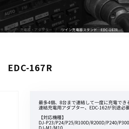
アクセサリー
イヤホンマイク
スピーカーマイク
セサリー
充電器・アダプター
ツイン充電器スタンド EDC-167R
イヤホン
バッテリー
充電器・アダプター
アンテナ
DC-167R
ベルトクリップ
無線機ケース・カバー
中継機
ヘッドセット
最多4個、8台まで連結して一度に充電でき
無線機収納・運搬ケース
連結充電用アダプター、EDC-162が別途必
その他アクセサリー
【対応機種】
DJ-P23/P24/P25/R100D/R200D/P240
DJ-M1/M10