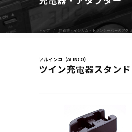
無線機
業務用無線機
デジタル無線機（登録局）
トップ
無線機・インカム・トランシーバーのアク
デジタル無線機（免許局）
特定小電力トランシーバー
IP無線機
アルインコ（ALINCO）
受信機（レシーバー）
ツイン充電器スタンド E
アマチュア無線機
ガイドラジオ（ガイドシステム）
デジタル小電力コミュニティ無線
ネットワークシステム対応商品
オーダーコール
オーダーコール