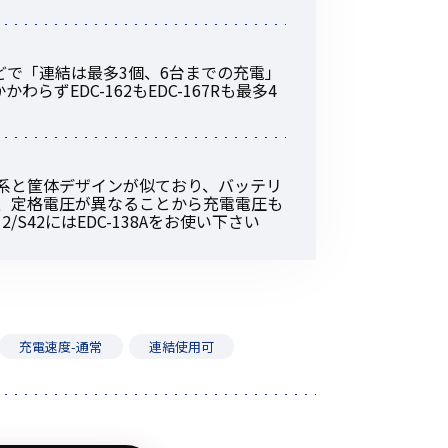
その他の商品
どで「連結は最多3個、6台までの充電」
ずEDC-162もEDC-167Rも最多4
R100系と筐体デザインが似ており、バッテリ
業界使用例から探す
が、定格電圧が異なることから充電電圧も
S42にはEDC-138Aをお使い下さい
充電速度-通常
連結使用可