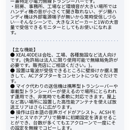
ー兼特定小電力無線トランシーバーです。
・厨房、事務所、工場など環境音が大きい場所では
ハンディ機の音が小さくて聞き取れない、デジ簡ハ
ンディ機は外部電源端子が無いから常時受信しづら
い…そんなシーンで、大きなスピーカーと1Wの大音
量で受信できるモニターとしてもお使いになれま
す。
【主な機能】
● XEAL40DEは会社、工場、各種施設など法人向け
です。(免許局は法人に限り使用可能で無線局免許が
必要です。販売店にご相談ください。)。
● 設置は電波が受信できるところに壁掛けか据え置
きして、ACアダプターをコンセントにつなぐだけで
す。
● マイク代わりの送信機は携帯型トランシーバーや
車載型トランシーバーが使えるので場所にとらわれ
ず運用でき、非常時でも柔軟に対応できます。屋上
など高い場所に設置した高性能アンテナを使えば放
送エリアはさらに広がります。
● 操作は日本語の音声ガイドがアシスト。ACSHモ
ードとスマホアプリで簡単に初期設定を済ませるこ
とができ、台数が多くてもエアクローンで一度にそ
の設定を無線でコピーします。