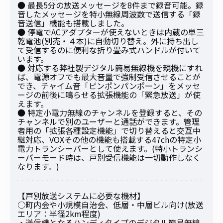
● 最長5分の放送メッセージを8件まで録音可能。録
音したメッセージを特小無線周波数で送信する「録
音送信」機能も搭載しました。
● 停電でACアダプターが使えないときは内蔵の単三
乾電池(別売・４本)に自動切り替え。外に持ち出し
て受信するのに便利な折り畳み式ハンドルが付いて
います。
● 対応する弊社製デジタル簡易無線機を親機にすれ
ば、電源オフでも最大音量で強制受信させることが
でき、チャイム音「ピンポンパンポーン」をメッセ
ージの前後に鳴らせる拡張機能の「緊急放送」が使
えます。
● 特定小電力無線のチャンネルを登録すると、その
チャンネルで別のユーザーと通話ができます。管理
者用の「拡張各種設定機能」で切り替えると交互中
継対応、VOXその他の機能も搭載する47chの特定小
電力トランシーバーとして使えます。(特小トランシ
ーバーモード時は、戸別受信機能は一切動作しなく
なります。)
【戸別放送システムに必要な機材】
○町内会や小規模自治会、低層・中層ビル向け(放送
エリア：半径2km程度)
・送信機となるハンディタイプのデジタル簡易無線