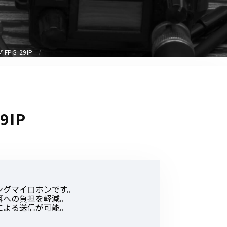
音響関連商品
ポータブルワイヤレスアンプ
その他音響関連商品
PG-29IP
防犯カメラ
カメラ
IP
ドライブレコーダー
レコーダー
その他関連商品
ングマイロホンです。
その他取扱商品
耳への負担を軽減。
による送信が可能。
DCDCコンバーター/直流安定
化電源