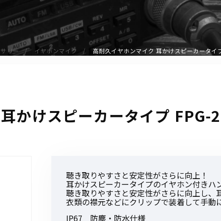
アクセサリー
イヤホンマイク
スピーカーマイク
セサリー
イヤホンマイク
高耐久イヤホンマイク 耳かけスピーカータイプ F
イヤホン
バッテリー
充電器・アダプター
アンテナ
かけスピーカータイプ FPG-29
ベルトクリップ
無線機ケース・カバー
中継機
ヘッドセット
聴き取りやすさと安定性がさらに向上！
無線機収納・運搬ケース
耳かけスピーカータイプのイヤホン付きハ
その他アクセサリー
聴き取りやすさと安定性がさらに向上し、
衣類の襟元などにクリップで装着して手動
IP67 防塵・防水仕様