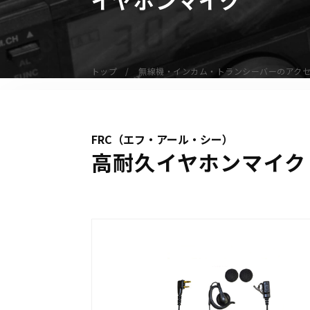
無線機
業務用無線機
デジタル無線機（登録局）
トップ
無線機・インカム・トランシーバーのアク
デジタル無線機（免許局）
特定小電力トランシーバー
IP無線機
FRC（エフ・アール・シー）
受信機（レシーバー）
高耐久イヤホンマイク 耳
アマチュア無線機
ガイドラジオ（ガイドシステム）
デジタル小電力コミュニティ無線
ネットワークシステム対応商品
オーダーコール
オーダーコール