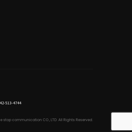
42-513-4744
e stop communication CO., LTD.
All Rights Reserved.