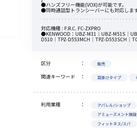
●ハンズフリー機能(VOX)が可能です。
●同時通話型トランシーバーにも対応しま
対応機種 : F.R.C. FC-ZXPRO
●KENWOOD：UBZ-M31｜UBZ-M51S｜UBZ
初めてご利用の方
D510｜TPZ-D553MCH｜TPZ-D553SCH｜TC
金額から探す
区分
販売
関連キーワード
耳掛けタイプ
販売商品から探す
利用業種
アパレル/ショップ
アミューズメント施設
フィットネス/スパ