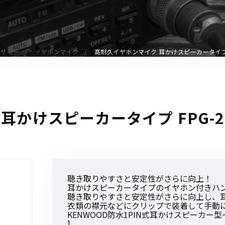
アクセサリー
イヤホンマイク
スピーカーマイク
セサリー
イヤホンマイク
高耐久イヤホンマイク 耳かけスピーカータイプ F
イヤホン
バッテリー
充電器・アダプター
アンテナ
耳かけスピーカータイプ FPG-2
ベルトクリップ
無線機ケース・カバー
中継機
ヘッドセット
聴き取りやすさと安定性がさらに向上！
無線機収納・運搬ケース
耳かけスピーカータイプのイヤホン付きハ
その他アクセサリー
聴き取りやすさと安定性がさらに向上し、
衣類の襟元などにクリップで装着して手動
KENWOOD防水1PIN式耳かけスピーカー型
]