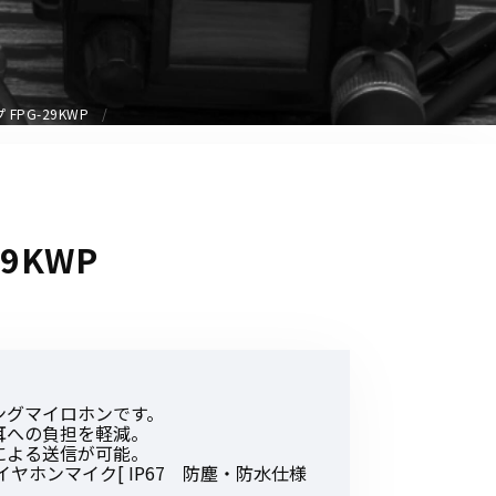
音響関連商品
ポータブルワイヤレスアンプ
その他音響関連商品
PG-29KWP
防犯カメラ
カメラ
9KWP
ドライブレコーダー
レコーダー
その他関連商品
ングマイロホンです。
その他取扱商品
耳への負担を軽減。
による送信が可能。
DCDCコンバーター/直流安定
イヤホンマイク[ IP67 防塵・防水仕様
化電源