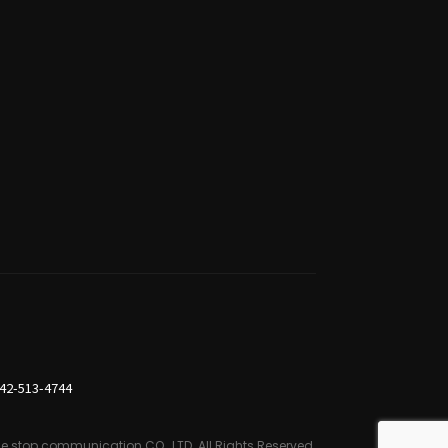
42-513-4744
e stop communication CO., LTD.
All Rights Reserved.