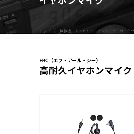
無線機
業務用無線機
デジタル無線機（登録局）
トップ
無線機・インカム・トランシーバーのアク
デジタル無線機（免許局）
特定小電力トランシーバー
IP無線機
FRC（エフ・アール・シー）
受信機（レシーバー）
高耐久イヤホンマイク 
アマチュア無線機
ガイドラジオ（ガイドシステム）
デジタル小電力コミュニティ無線
ネットワークシステム対応商品
オーダーコール
オーダーコール