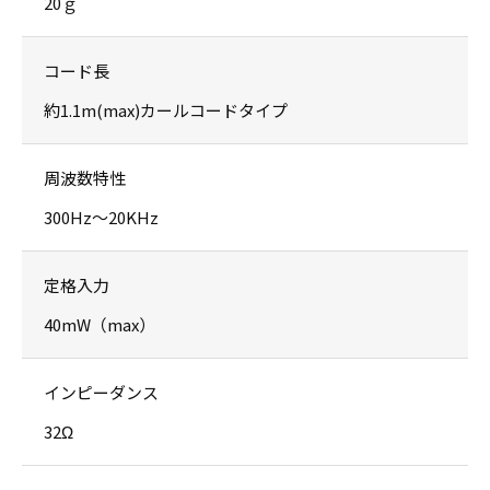
20ｇ
コード長
約1.1m(max)カールコードタイプ
周波数特性
300Hz〜20KHz
定格入力
40mW（max）
インピーダンス
32Ω