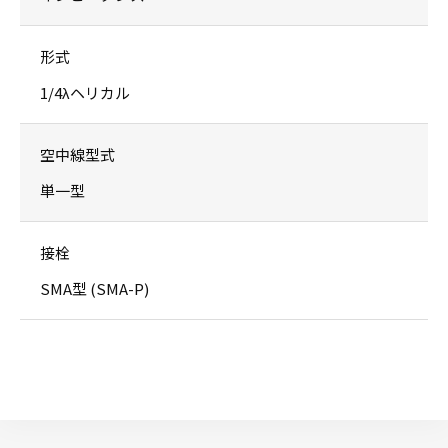
形式
1/4λヘリカル
空中線型式
単一型
接栓
SMA型 (SMA-P)