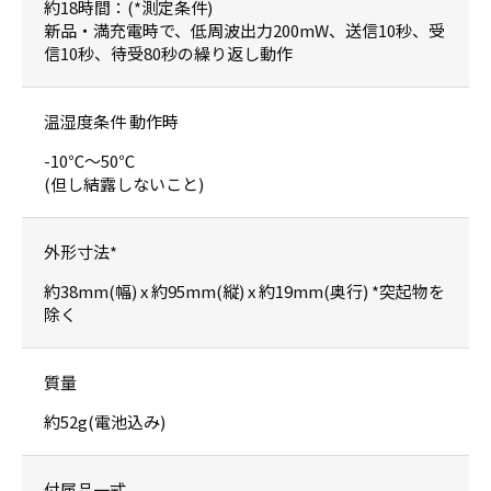
約18時間：(*測定条件)
新品・満充電時で、低周波出力200mW、送信10秒、受
信10秒、待受80秒の繰り返し動作
温湿度条件 動作時
-10℃～50℃
(但し結露しないこと)
外形寸法*
約38mm(幅) x 約95mm(縦) x 約19mm(奥行) *突起物を
除く
質量
約52g(電池込み)
付属品一式