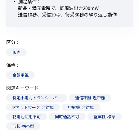
測定条件：
新品・満充電時で、低周波出力200mW
送信10秒、受信10秒、待受80秒の繰り返し動作
区分
販売
価格
金額重視
関連キーワード
特定小電力トランシーバー
通信距離-近距離
IPネットワーク-非対応
中継機-非対応
乾電池使用不可
同時通話不可
堅牢性-標準
形状-携帯型