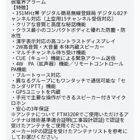
弱電界アラーム
【特徴】
・351MHz帯 デジタル簡易無線登録局 デジタル82チ
ャンネル対応（上空用15チャンネル受信対応）
・クリアな音質と高度な秘話機能
・クラス最小のコンパクトボディと優れた防塵・防
水性
・漢字表示対応の高コントラストディスプレイ
・2W高音質・大音量 本体内蔵スピーカー
・マルチチャンネル待ち受け機能
・CUE（キュー）機能による緊急アラーム送信
・4W PA（拡声器）機能／リモートコントロール
PA機能
・ブルートゥース対応
・異なるグループにもワンタッチで通信可能な「セ
カンダリPTT」機能
・GPSユニットを内蔵
・手元で主要な操作ができるスピーカー付きマイク
ロホン
・安心の3年保証
※アンテナについて FTM320Rでご使用いただけるア
ンテナは技術基準適合証明(工事設計認証)で認証を
受けたアンテナをご使用ください。
メーカーHPの認証を受けたアンテナリストを参考に
してお選びください。