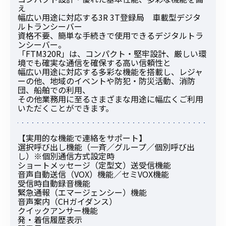
え
幅広い用途に対応する3R 3T登録局 車載型デジタ
ルトランシーバー
資格不要、簡単な手続きで使用できるデジタルトラ
ンシーバー。
「FTM320R」は、コンパクト・堅牢設計、厳しい環
境でも確実な通信を確保する高い信頼性と
幅広い用途に対応する多彩な機能を搭載し、レジャ
ーの他、地域のイベントや防犯・防災活動、消防
団、船舶での利用、
その他業務用に至るさまざまな用途に幅広くご利用
いただくことができます。
【実用的な機能で連絡をサポート】
選択呼び出し機能（一斉／グループ／個別呼び出
し）※個別通信方式設定時
ショートメッセージ（定型文）送受信機能
音声自動送信（VOX）機能／セミVOX機能
受信時自動録音機能
緊急通報（エマージェンシー）機能
音声案内（CHガイダンス）
クイックアンサー機能
発・着信履歴表示