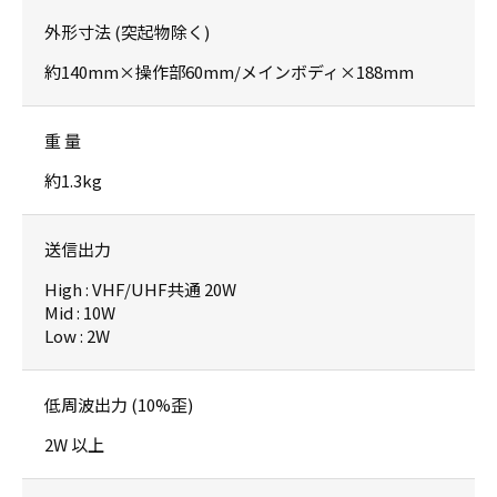
外形寸法 (突起物除く)
約140mm×操作部60mm/メインボディ×188mm
重 量
約1.3kg
送信出力
High : VHF/UHF共通 20W
Mid : 10W
Low : 2W
低周波出力 (10%歪)
2W 以上