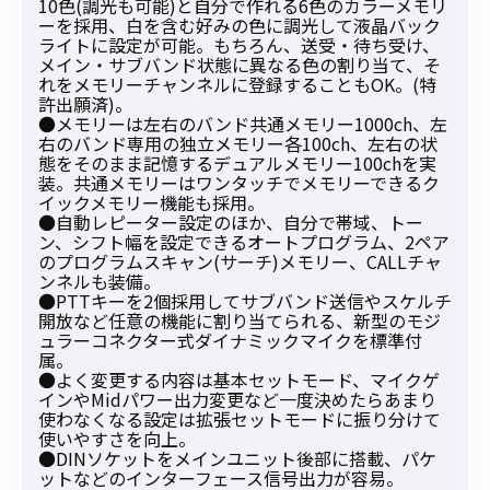
10色(調光も可能)と自分で作れる6色のカラーメモリ
ーを採用、白を含む好みの色に調光して液晶バック
ライトに設定が可能。もちろん、送受・待ち受け、
メイン・サブバンド状態に異なる色の割り当て、そ
れをメモリーチャンネルに登録することもOK。(特
許出願済)。
●メモリーは左右のバンド共通メモリー1000ch、左
右のバンド専用の独立メモリー各100ch、左右の状
態をそのまま記憶するデュアルメモリー100chを実
装。共通メモリーはワンタッチでメモリーできるク
イックメモリー機能も採用。
●自動レピーター設定のほか、自分で帯域、トー
ン、シフト幅を設定できるオートプログラム、2ペア
のプログラムスキャン(サーチ)メモリー、CALLチャ
ンネルも装備。
●PTTキーを2個採用してサブバンド送信やスケルチ
開放など任意の機能に割り当てられる、新型のモジ
ュラーコネクター式ダイナミックマイクを標準付
属。
●よく変更する内容は基本セットモード、マイクゲ
インやMidパワー出力変更など一度決めたらあまり
使わなくなる設定は拡張セットモードに振り分けて
使いやすさを向上。
●DINソケットをメインユニット後部に搭載、パケ
ットなどのインターフェース信号出力が容易。