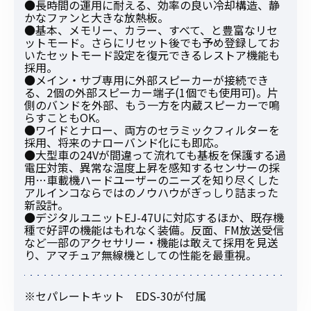
●長時間の運用に耐える、効率の良い冷却構造、静
かなファンと大きな放熱板。
●基本、メモリー、カラー、すべて、と豊富なリセ
ットモード。さらにリセット後でも予め登録してお
いたセットモード設定を復元できるレストア機能も
採用。
●メイン・サブ専用に外部スピーカーが接続でき
る、2個の外部スピーカー端子(1個でも使用可)。片
側のバンドを外部、もう一方を内蔵スピーカーで鳴
らすこともOK。
●ワイドとナロー、両方のセラミックフィルターを
採用、将来のナローバンド化にも即応。
●大型車の24Vが間違って流れても基板を保護する過
電圧対策、異常な温度上昇を感知するセンサーの採
用…車載機ハードユーザーのニーズを知り尽くした
アルインコならではのノウハウがぎっしり詰まった
新設計。
●デジタルユニットEJ-47Uに対応するほか、既存機
種で好評の機能はもれなく装備。反面、FM放送受信
など一部のアクセサリー・機能は敢えて採用を見送
り、アマチュア無線機としての性能を最重視。
※セパレートキット EDS-30が付属