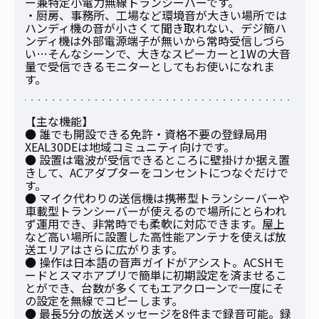
ー兼特定小電力無線トランシーバーです。
・厨房、事務所、工場など環境音が大きい場所では
ハンディ機の音が小さくて聞き取れない、デジ簡ハ
ンディ機は外部電源端子が無いから常時受信しづら
い…そんなシーンで、大きなスピーカーと1Wの大音
量で受信できるモニターとしてもお使いになれま
す。
【主な機能】
● 誰でも開設できる免許・資格不要の登録局用
XEAL30DEは地域コミュニティ向けです。
● 設置は電波が受信できるところに壁掛けか据え置
きして、ACアダプターをコンセントにつなぐだけで
す。
● マイク代わりの送信機は携帯型トランシーバーや
車載型トランシーバーが使えるので場所にとらわれ
ず運用でき、非常時でも柔軟に対応できます。屋上
など高い場所に設置した高性能アンテナを使えば放
送エリアはさらに広がります。
● 操作は日本語の音声ガイドがアシスト。ACSHモ
ードとスマホアプリで簡単に初期設定を済ませるこ
とができ、台数が多くてもエアクローンで一度にそ
の設定を無線でコピーします。
● 最長5分の放送メッセージを8件まで録音可能。録