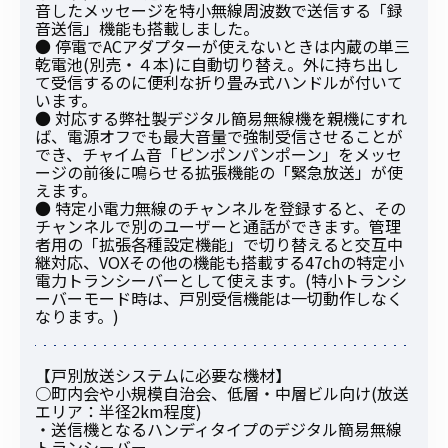
音したメッセージを特小無線周波数で送信する「録
音送信」機能も搭載しました。
● 停電でACアダプターが使えないときは内蔵の単三
乾電池(別売・４本)に自動切り替え。外に持ち出し
て受信するのに便利な折り畳み式ハンドルが付いて
います。
● 対応する弊社製デジタル簡易無線機を親機にすれ
ば、電源オフでも最大音量で強制受信させることが
でき、チャイム音「ピンポンパンポーン」をメッセ
ージの前後に鳴らせる拡張機能の「緊急放送」が使
えます。
● 特定小電力無線のチャンネルを登録すると、その
チャンネルで別のユーザーと通話ができます。管理
者用の「拡張各種設定機能」で切り替えると交互中
継対応、VOXその他の機能も搭載する47chの特定小
電力トランシーバーとして使えます。(特小トランシ
ーバーモード時は、戸別受信機能は一切動作しなく
なります。)
【戸別放送システムに必要な機材】
○町内会や小規模自治会、低層・中層ビル向け(放送
エリア：半径2km程度)
・送信機となるハンディタイプのデジタル簡易無線
トランシーバー