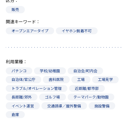
区分
販売
関連キーワード
オープンエアータイプ
イヤホン脱着不可
利用業種
パチンコ
学校/幼稚園
自治会/町内会
自治体/官公庁
歯科医院
工場
工場見学
トラブル/オペレーション管理
近距離/都市部
長距離/郊外
ゴルフ場
テーマパーク/動物園
イベント運営
交通誘導／屋外警備
施設警備
倉庫