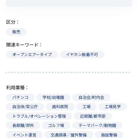
区分
販売
関連キーワード
オープンエアータイプ
イヤホン脱着不可
利用業種
パチンコ
学校/幼稚園
自治会/町内会
自治体/官公庁
歯科医院
工場
工場見学
トラブル/オペレーション管理
近距離/都市部
長距離/郊外
ゴルフ場
テーマパーク/動物園
イベント運営
交通誘導／屋外警備
施設警備