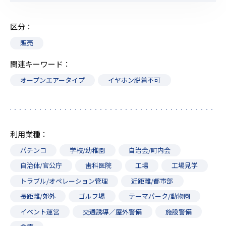
区分
販売
関連キーワード
オープンエアータイプ
イヤホン脱着不可
利用業種
パチンコ
学校/幼稚園
自治会/町内会
自治体/官公庁
歯科医院
工場
工場見学
トラブル/オペレーション管理
近距離/都市部
長距離/郊外
ゴルフ場
テーマパーク/動物園
イベント運営
交通誘導／屋外警備
施設警備