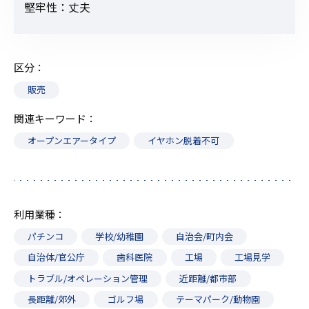
堅牢性：丈夫
区分
販売
関連キーワード
オープンエアータイプ
イヤホン脱着不可
利用業種
パチンコ
学校/幼稚園
自治会/町内会
自治体/官公庁
歯科医院
工場
工場見学
トラブル/オペレーション管理
近距離/都市部
長距離/郊外
ゴルフ場
テーマパーク/動物園