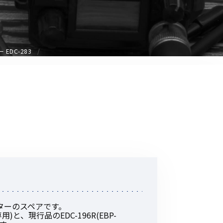
音響関連商品
ポータブルワイヤレスアンプ
その他音響関連商品
EDC-283
防犯カメラ
カメラ
ドライブレコーダー
レコーダー
その他関連商品
その他取扱商品
プターのスペアです。
DCDCコンバーター/直流安定
専用)と、現行品のEDC-196R(EBP-
化電源