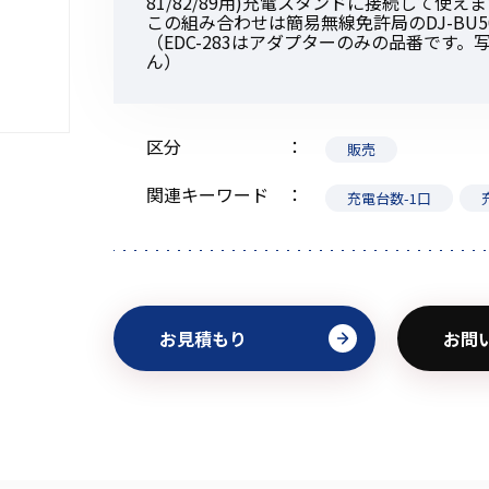
81/82/89用)充電スタンドに接続して使え
この組み合わせは簡易無線免許局のDJ-BU
（EDC-283はアダプターのみの品番です
ん）
初めてご利用の方
区分
販売
関連キーワード
充電台数-1口
金額から探す
販売商品から探す
お見積もり
お問