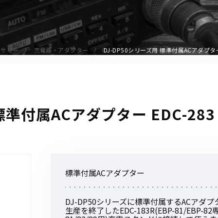
アクセサリー
イヤホンマイク
スピーカーマイク
セサリー
充電器・アダプター
DJ-DP50シリーズ用 標準付属ACアダプター 
イヤホン
バッテリー
充電器・アダプター
アンテナ
標準付属ACアダプター EDC-283
ベルトクリップ
無線機ケース・カバー
中継機
ヘッドセット
標準付属ACアダプター
無線機収納・運搬ケース
その他アクセサリー
DJ-DP50シリーズに標準付属するACアダ
生産を終了したEDC-183R(EBP-81/EBP-82