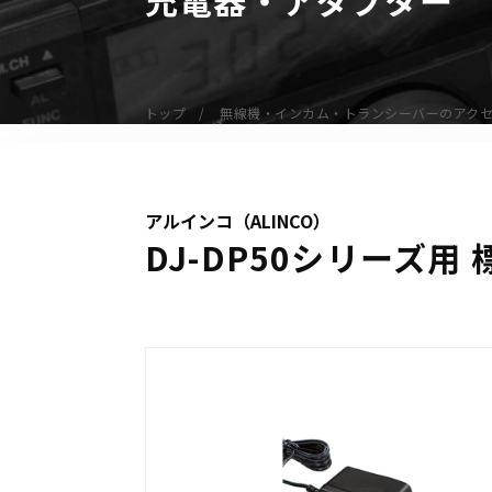
無線機
業務用無線機
デジタル無線機（登録局）
トップ
無線機・インカム・トランシーバーのアク
デジタル無線機（免許局）
特定小電力トランシーバー
IP無線機
アルインコ（ALINCO）
受信機（レシーバー）
DJ-DP50シリーズ用 
アマチュア無線機
ガイドラジオ（ガイドシステム）
デジタル小電力コミュニティ無線
ネットワークシステム対応商品
オーダーコール
オーダーコール