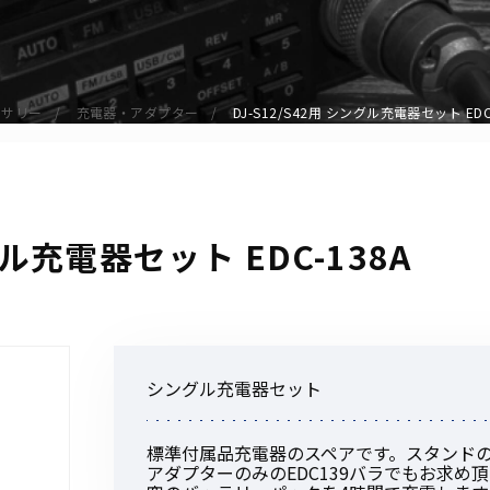
アクセサリー
イヤホンマイク
スピーカーマイク
セサリー
充電器・アダプター
DJ-S12/S42用 シングル充電器セット ED
イヤホン
バッテリー
充電器・アダプター
アンテナ
ングル充電器セット EDC-138A
ベルトクリップ
無線機ケース・カバー
中継機
ヘッドセット
シングル充電器セット
無線機収納・運搬ケース
その他アクセサリー
標準付属品充電器のスペアです。スタンドのみの
アダプターのみのEDC139バラでもお求め