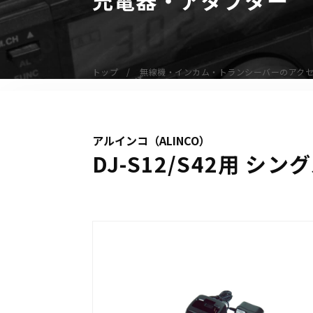
無線機
業務用無線機
デジタル無線機（登録局）
トップ
無線機・インカム・トランシーバーのアク
デジタル無線機（免許局）
特定小電力トランシーバー
IP無線機
アルインコ（ALINCO）
受信機（レシーバー）
DJ-S12/S42用 シ
アマチュア無線機
ガイドラジオ（ガイドシステム）
デジタル小電力コミュニティ無線
ネットワークシステム対応商品
オーダーコール
オーダーコール