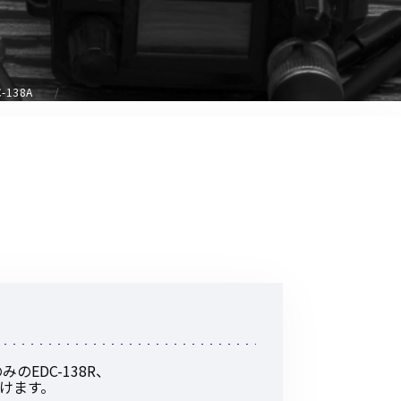
音響関連商品
ポータブルワイヤレスアンプ
その他音響関連商品
C-138A
防犯カメラ
カメラ
ドライブレコーダー
レコーダー
その他関連商品
その他取扱商品
EDC-138R、
DCDCコンバーター/直流安定
頂けます。
化電源