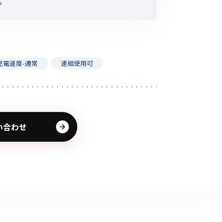
。
その他の商品
充電速度-通常
連結使用可
業界使用例から探す
い合わせ