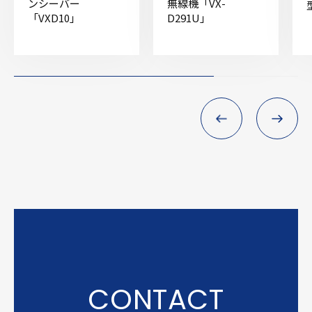
ンシーバー
無線機「VX-
「VXD10」
D291U」