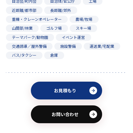
自治会/町内会
自治体/官公庁
工場
近距離/都市部
長距離/郊外
重機・クレーンオペレーター
農場/牧場
山間部/林業
ゴルフ場
スキー場
テーマパーク/動物園
イベント運営
交通誘導／屋外警備
施設警備
運送業/宅配業
バス/タクシー
倉庫
お見積もり
お問い合わせ