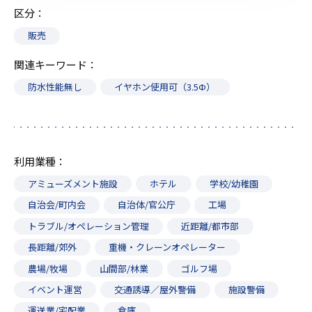
区分
販売
関連キーワード
防水性能無し
イヤホン使用可（3.5Ф）
利用業種
アミューズメント施設
ホテル
学校/幼稚園
自治会/町内会
自治体/官公庁
工場
トラブル/オペレーション管理
近距離/都市部
長距離/郊外
重機・クレーンオペレーター
農場/牧場
山間部/林業
ゴルフ場
イベント運営
交通誘導／屋外警備
施設警備
運送業/宅配業
倉庫